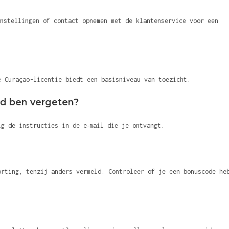
instellingen of contact opnemen met de klantenservice voor een
e Curaçao-licentie biedt een basisniveau van toezicht.
rd ben vergeten?
lg de instructies in de e‑mail die je ontvangt.
orting, tenzij anders vermeld. Controleer of je een bonuscode he