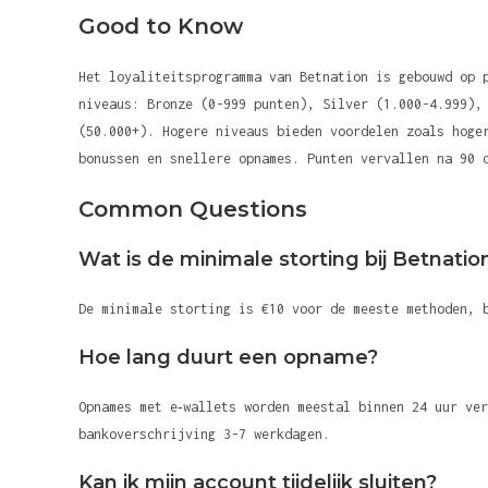
Good to Know
Het loyaliteitsprogramma van Betnation is gebouwd op 
niveaus: Bronze (0-999 punten), Silver (1.000-4.999),
(50.000+). Hogere niveaus bieden voordelen zoals hoge
bonussen en snellere opnames. Punten vervallen na 90 
Common Questions
Wat is de minimale storting bij Betnatio
De minimale storting is €10 voor de meeste methoden, 
Hoe lang duurt een opname?
Opnames met e‑wallets worden meestal binnen 24 uur ve
bankoverschrijving 3-7 werkdagen.
Kan ik mijn account tijdelijk sluiten?