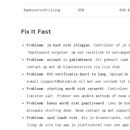
Bankoverschrijving
€50
€50.0
Fix It Fast
Probleem: je kunt niet inloggen.
Controleer of je d
‘Wachtwoord vergeten’ om een resetlink te ontvangen
Probleem: account is geblokkeerd.
Dit gebeurt vaak 
contact op met de klantenservice via live chat.
Probleem: KYC-verificatie duurt te lang.
Upload de 
e‑mail (support@betnation.nl) met een verzoek tot s
Probleem: storting wordt niet verwerkt.
Controleer 
limieten valt. Probeer een andere methode of neem 
Probleem: bonus wordt niet geactiveerd.
Lees de bon
minimale storting doen. Neem contact op met suppor
Probleem: spel laadt niet.
Wis je browsercache, sch
(voeg de site toe aan je startscherm) voor een app