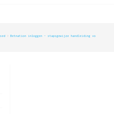
sed
>
Betnation inloggen – stapsgewijze handleiding voor spelers