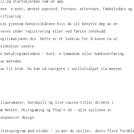
til på startskjermen som en app.
tene: e-post, ønsket passord, fornavn, etternavn, fødselsdato og
erifisering.
 Les gjennom bonusvilkårene hvis du vil benytte deg av en
iveres under registrering eller ved første innskudd.
legitimasjonen din. Dette er et lovkrav for å kunne ta ut
rsinkelser senere.
ge betalingsmetodene – kort, e-lommebok eller bankoverføring.
 av metoden.
lar til bruk. Du kan nå navigere i spillutvalget via menyen
illautomater, bordspill og live casino-titler direkte i
om NetEnt, Microgaming og Play’n GO – alle spillene er
responsivt design.
litetsprogram med nivåer – jo mer du spiller, desto flere fordel