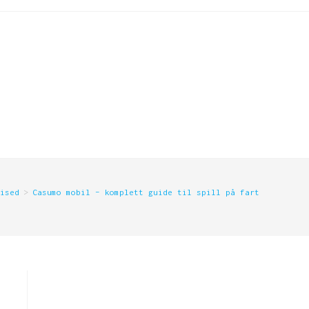
ised
>
Casumo mobil – komplett guide til spill på farten