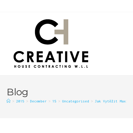
Skip
to
content
Blog
>
2015
>
December
>
15
>
Uncategorised
>
Jak Vytěžit Maximu