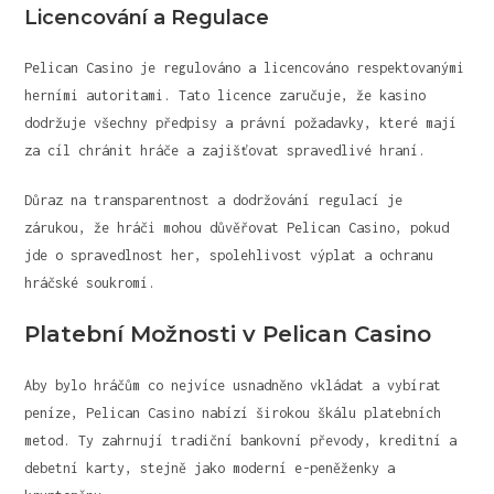
Licencování a Regulace
Pelican Casino je regulováno a licencováno respektovanými
herními autoritami. Tato licence zaručuje, že kasino
dodržuje všechny předpisy a právní požadavky, které mají
za cíl chránit hráče a zajišťovat spravedlivé hraní.
Důraz na transparentnost a dodržování regulací je
zárukou, že hráči mohou důvěřovat Pelican Casino, pokud
jde o spravedlnost her, spolehlivost výplat a ochranu
hráčské soukromí.
Platební Možnosti v Pelican Casino
Aby bylo hráčům co nejvíce usnadněno vkládat a vybírat
peníze, Pelican Casino nabízí širokou škálu platebních
metod. Ty zahrnují tradiční bankovní převody, kreditní a
debetní karty, stejně jako moderní e-peněženky a