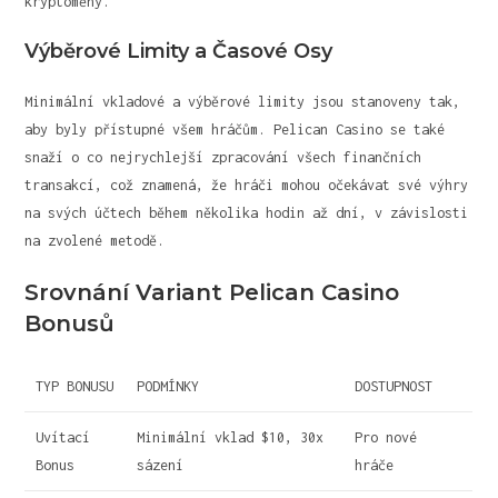
kryptoměny.
Výběrové Limity a Časové Osy
Minimální vkladové a výběrové limity jsou stanoveny tak,
aby byly přístupné všem hráčům. Pelican Casino se také
snaží o co nejrychlejší zpracování všech finančních
transakcí, což znamená, že hráči mohou očekávat své výhry
na svých účtech během několika hodin až dní, v závislosti
na zvolené metodě.
Srovnání Variant Pelican Casino
Bonusů
TYP BONUSU
PODMÍNKY
DOSTUPNOST
Uvítací
Minimální vklad $10, 30x
Pro nové
Bonus
sázení
hráče