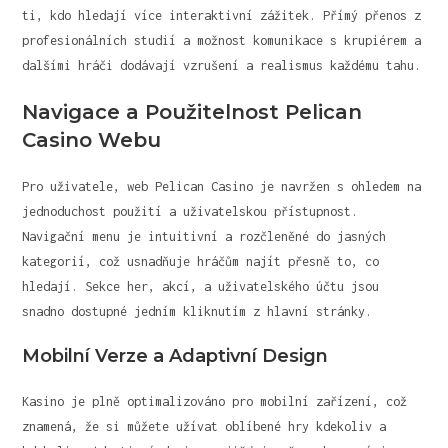
ti, kdo hledají více interaktivní zážitek. Přímý přenos z
profesionálních studií a možnost komunikace s krupiérem a
dalšími hráči dodávají vzrušení a realismus každému tahu.
Navigace a Použitelnost Pelican
Casino Webu
Pro uživatele, web Pelican Casino je navržen s ohledem na
jednoduchost použití a uživatelskou přístupnost.
Navigační menu je intuitivní a rozčleněné do jasných
kategorií, což usnadňuje hráčům najít přesně to, co
hledají. Sekce her, akcí, a uživatelského účtu jsou
snadno dostupné jedním kliknutím z hlavní stránky.
Mobilní Verze a Adaptivní Design
Kasino je plně optimalizováno pro mobilní zařízení, což
znamená, že si můžete užívat oblíbené hry kdekoliv a