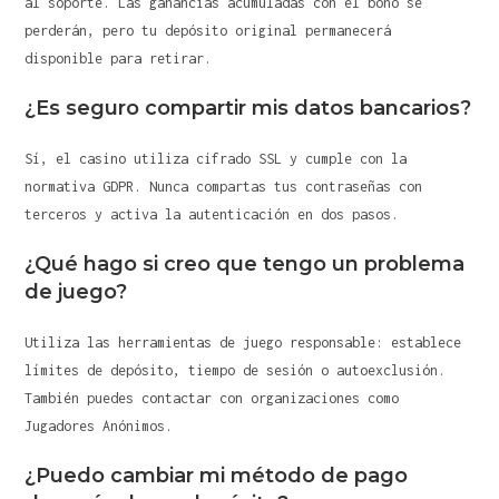
al soporte. Las ganancias acumuladas con el bono se
perderán, pero tu depósito original permanecerá
disponible para retirar.
¿Es seguro compartir mis datos bancarios?
Sí, el casino utiliza cifrado SSL y cumple con la
normativa GDPR. Nunca compartas tus contraseñas con
terceros y activa la autenticación en dos pasos.
¿Qué hago si creo que tengo un problema
de juego?
Utiliza las herramientas de juego responsable: establece
límites de depósito, tiempo de sesión o autoexclusión.
También puedes contactar con organizaciones como
Jugadores Anónimos.
¿Puedo cambiar mi método de pago