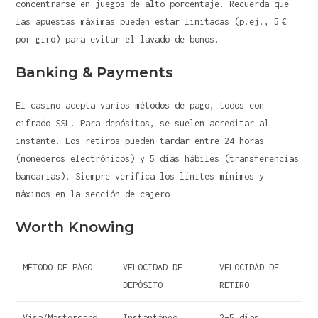
concentrarse en juegos de alto porcentaje. Recuerda que
las apuestas máximas pueden estar limitadas (p.ej., 5 €
por giro) para evitar el lavado de bonos.
Banking & Payments
El casino acepta varios métodos de pago, todos con
cifrado SSL. Para depósitos, se suelen acreditar al
instante. Los retiros pueden tardar entre 24 horas
(monederos electrónicos) y 5 días hábiles (transferencias
bancarias). Siempre verifica los límites mínimos y
máximos en la sección de cajero.
Worth Knowing
MÉTODO DE PAGO
VELOCIDAD DE
VELOCIDAD DE
DEPÓSITO
RETIRO
Visa/Mastercard
Instantáneo
2–5 días