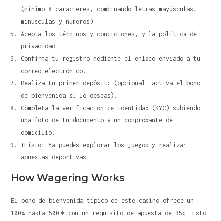
(mínimo 8 caracteres, combinando letras mayúsculas,
minúsculas y números).
Acepta los términos y condiciones, y la política de
privacidad.
Confirma tu registro mediante el enlace enviado a tu
correo electrónico.
Realiza tu primer depósito (opcional: activa el bono
de bienvenida si lo deseas).
Completa la verificación de identidad (KYC) subiendo
una foto de tu documento y un comprobante de
domicilio.
¡Listo! Ya puedes explorar los juegos y realizar
apuestas deportivas.
How Wagering Works
El bono de bienvenida típico de este casino ofrece un
100% hasta 500 € con un requisito de apuesta de 35x. Esto