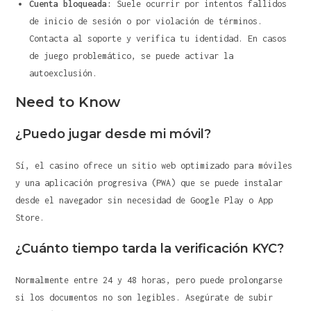
Cuenta bloqueada:
Suele ocurrir por intentos fallidos
de inicio de sesión o por violación de términos.
Contacta al soporte y verifica tu identidad. En casos
de juego problemático, se puede activar la
autoexclusión.
Need to Know
¿Puedo jugar desde mi móvil?
Sí, el casino ofrece un sitio web optimizado para móviles
y una aplicación progresiva (PWA) que se puede instalar
desde el navegador sin necesidad de Google Play o App
Store.
¿Cuánto tiempo tarda la verificación KYC?
Normalmente entre 24 y 48 horas, pero puede prolongarse
si los documentos no son legibles. Asegúrate de subir