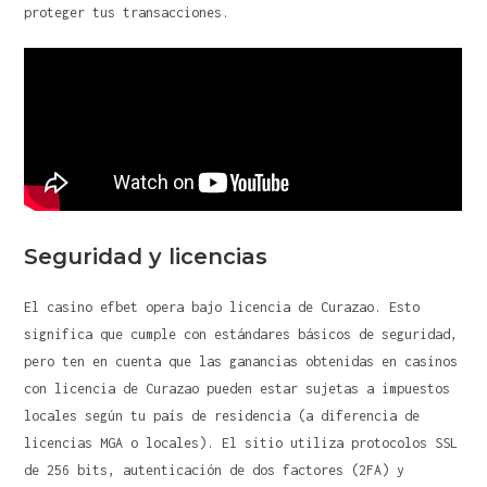
proteger tus transacciones.
Seguridad y licencias
El casino efbet opera bajo licencia de Curazao. Esto
significa que cumple con estándares básicos de seguridad,
pero ten en cuenta que las ganancias obtenidas en casinos
con licencia de Curazao pueden estar sujetas a impuestos
locales según tu país de residencia (a diferencia de
licencias MGA o locales). El sitio utiliza protocolos SSL
de 256 bits, autenticación de dos factores (2FA) y