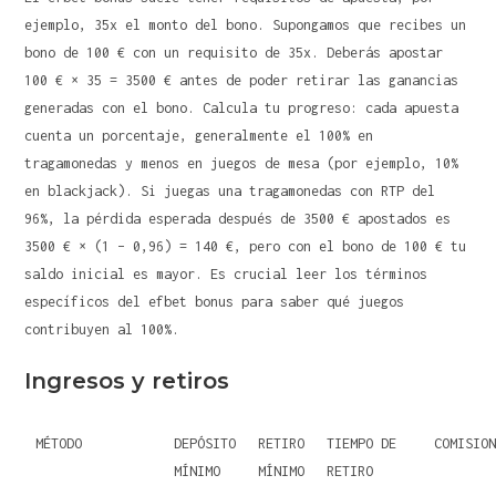
ejemplo, 35x el monto del bono. Supongamos que recibes un
bono de 100 € con un requisito de 35x. Deberás apostar
100 € × 35 = 3500 € antes de poder retirar las ganancias
generadas con el bono. Calcula tu progreso: cada apuesta
cuenta un porcentaje, generalmente el 100% en
tragamonedas y menos en juegos de mesa (por ejemplo, 10%
en blackjack). Si juegas una tragamonedas con RTP del
96%, la pérdida esperada después de 3500 € apostados es
3500 € × (1 – 0,96) = 140 €, pero con el bono de 100 € tu
saldo inicial es mayor. Es crucial leer los términos
específicos del efbet bonus para saber qué juegos
contribuyen al 100%.
Ingresos y retiros
MÉTODO
DEPÓSITO
RETIRO
TIEMPO DE
COMISIO
MÍNIMO
MÍNIMO
RETIRO