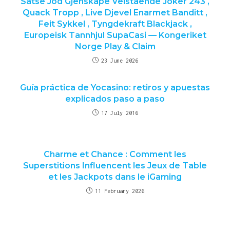
Satse Jod Gjenskape Velstående Joker 243 ,
Quack Tropp , Live Djevel Enarmet Banditt ,
Feit Sykkel , Tyngdekraft Blackjack ,
Europeisk Tannhjul SupaCasi — Kongeriket
Norge Play & Claim
23 June 2026
Guía práctica de Yocasino: retiros y apuestas
explicados paso a paso
17 July 2016
Charme et Chance : Comment les
Superstitions Influencent les Jeux de Table
et les Jackpots dans le iGaming
11 February 2026