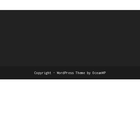
Copyright - WordPress Theme by OceanWP