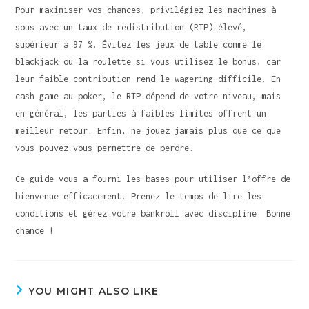
Pour maximiser vos chances, privilégiez les machines à
sous avec un taux de redistribution (RTP) élevé,
supérieur à 97 %. Évitez les jeux de table comme le
blackjack ou la roulette si vous utilisez le bonus, car
leur faible contribution rend le wagering difficile. En
cash game au poker, le RTP dépend de votre niveau, mais
en général, les parties à faibles limites offrent un
meilleur retour. Enfin, ne jouez jamais plus que ce que
vous pouvez vous permettre de perdre.
Ce guide vous a fourni les bases pour utiliser l’offre de
bienvenue efficacement. Prenez le temps de lire les
conditions et gérez votre bankroll avec discipline. Bonne
chance !
YOU MIGHT ALSO LIKE