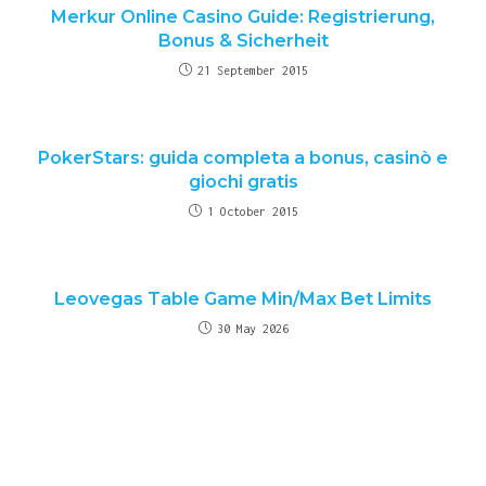
Merkur Online Casino Guide: Registrierung,
Bonus & Sicherheit
21 September 2015
PokerStars: guida completa a bonus, casinò e
giochi gratis
1 October 2015
Leovegas Table Game Min/Max Bet Limits
30 May 2026