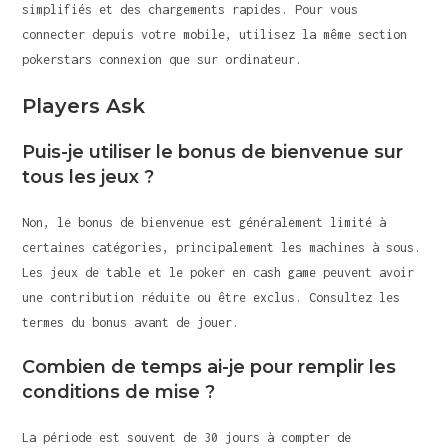
simplifiés et des chargements rapides. Pour vous
connecter depuis votre mobile, utilisez la même section
pokerstars connexion que sur ordinateur.
Players Ask
Puis-je utiliser le bonus de bienvenue sur
tous les jeux ?
Non, le bonus de bienvenue est généralement limité à
certaines catégories, principalement les machines à sous.
Les jeux de table et le poker en cash game peuvent avoir
une contribution réduite ou être exclus. Consultez les
termes du bonus avant de jouer.
Combien de temps ai-je pour remplir les
conditions de mise ?
La période est souvent de 30 jours à compter de