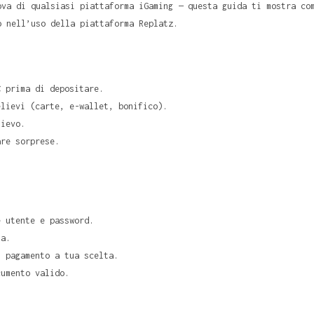
ova di qualsiasi piattaforma iGaming — questa guida ti mostra co
o nell’uso della piattaforma Replatz.
C prima di depositare.
elievi (carte, e-wallet, bonifico).
lievo.
are sorprese.
.
e utente e password.
ta.
i pagamento a tua scelta.
cumento valido.