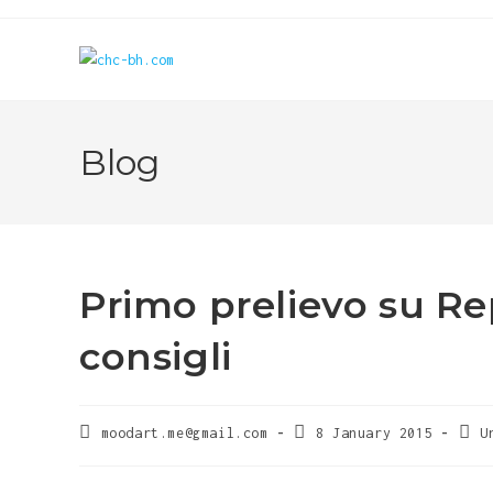
Skip
to
content
Blog
Primo prelievo su Rep
consigli
Post
Post
Post
moodart.me@gmail.com
8 January 2015
U
author:
published:
cate